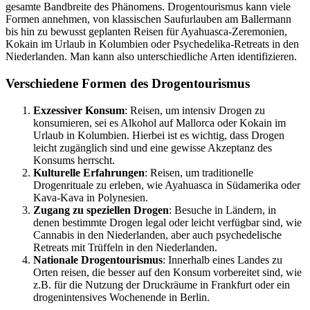
gesamte Bandbreite des Phänomens. Drogentourismus kann viele
Formen annehmen, von klassischen Saufurlauben am Ballermann
bis hin zu bewusst geplanten Reisen für Ayahuasca-Zeremonien,
Kokain im Urlaub in Kolumbien oder Psychedelika-Retreats in den
Niederlanden. Man kann also unterschiedliche Arten identifizieren.
Verschiedene Formen des Drogentourismus
Exzessiver Konsum
: Reisen, um intensiv Drogen zu
konsumieren, sei es Alkohol auf Mallorca oder Kokain im
Urlaub in Kolumbien. Hierbei ist es wichtig, dass Drogen
leicht zugänglich sind und eine gewisse Akzeptanz des
Konsums herrscht.
Kulturelle Erfahrungen
: Reisen, um traditionelle
Drogenrituale zu erleben, wie Ayahuasca in Südamerika oder
Kava-Kava in Polynesien.
Zugang zu speziellen Drogen
: Besuche in Ländern, in
denen bestimmte Drogen legal oder leicht verfügbar sind, wie
Cannabis in den Niederlanden, aber auch psychedelische
Retreats mit Trüffeln in den Niederlanden.
Nationale Drogentourismus
: Innerhalb eines Landes zu
Orten reisen, die besser auf den Konsum vorbereitet sind, wie
z.B. für die Nutzung der Druckräume in Frankfurt oder ein
drogenintensives Wochenende in Berlin.