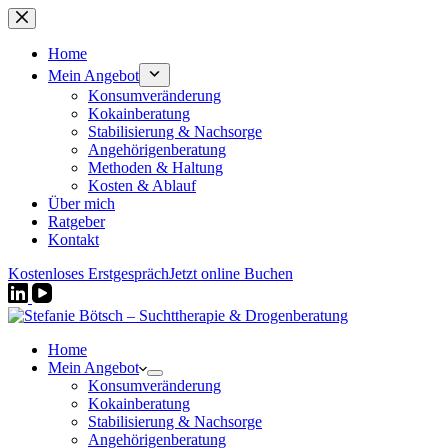
Zum
Inhalt
springen
Home
Mein Angebot
Konsumveränderung
Kokainberatung
Stabilisierung & Nachsorge
Angehörigenberatung
Methoden & Haltung
Kosten & Ablauf
Über mich
Ratgeber
Kontakt
Kostenloses Erstgespräch
Jetzt online Buchen
Home
Mein Angebot
Konsumveränderung
Kokainberatung
Stabilisierung & Nachsorge
Angehörigenberatung