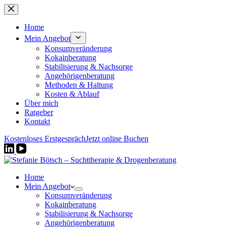
Zum
Inhalt
springen
Home
Mein Angebot
Konsumveränderung
Kokainberatung
Stabilisierung & Nachsorge
Angehörigenberatung
Methoden & Haltung
Kosten & Ablauf
Über mich
Ratgeber
Kontakt
Kostenloses Erstgespräch
Jetzt online Buchen
Home
Mein Angebot
Konsumveränderung
Kokainberatung
Stabilisierung & Nachsorge
Angehörigenberatung