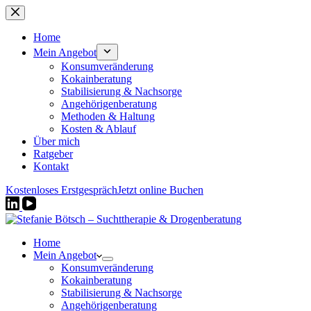
Zum
Inhalt
springen
Home
Mein Angebot
Konsumveränderung
Kokainberatung
Stabilisierung & Nachsorge
Angehörigenberatung
Methoden & Haltung
Kosten & Ablauf
Über mich
Ratgeber
Kontakt
Kostenloses Erstgespräch
Jetzt online Buchen
Home
Mein Angebot
Konsumveränderung
Kokainberatung
Stabilisierung & Nachsorge
Angehörigenberatung