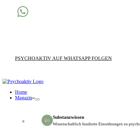
Fachwissen direkt auf dein Handy
Dreimal pro Woche bekommst du fundierte Impulse zu
Drogen, Konsum und Sucht für deinen beruflichen
Alltag.
PSYCHOAKTIV AUF WHATSAPP FOLGEN
Home
Magazin
Substanzwissen
Wissenschaftlich fundierte Einordnungen zu psych