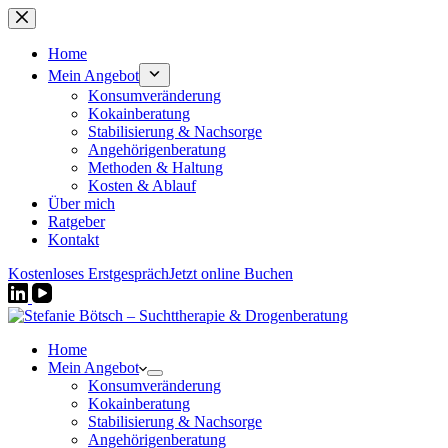
Zum
Inhalt
springen
Home
Mein Angebot
Konsumveränderung
Kokainberatung
Stabilisierung & Nachsorge
Angehörigenberatung
Methoden & Haltung
Kosten & Ablauf
Über mich
Ratgeber
Kontakt
Kostenloses Erstgespräch
Jetzt online Buchen
Home
Mein Angebot
Konsumveränderung
Kokainberatung
Stabilisierung & Nachsorge
Angehörigenberatung