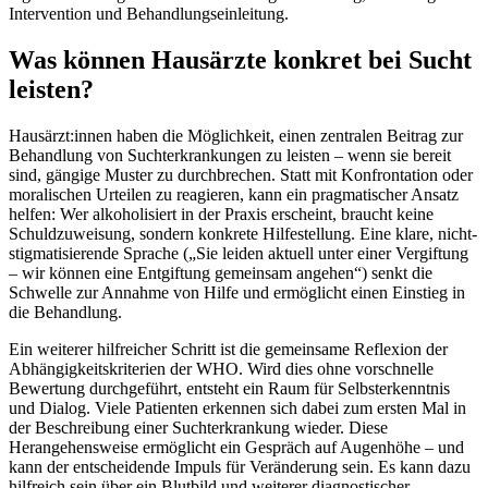
Intervention und Behandlungseinleitung.
Was können Hausärzte konkret bei Sucht
leisten?
Hausärzt:innen haben die Möglichkeit, einen zentralen Beitrag zur
Behandlung von Suchterkrankungen zu leisten – wenn sie bereit
sind, gängige Muster zu durchbrechen. Statt mit Konfrontation oder
moralischen Urteilen zu reagieren, kann ein pragmatischer Ansatz
helfen: Wer alkoholisiert in der Praxis erscheint, braucht keine
Schuldzuweisung, sondern konkrete Hilfestellung. Eine klare, nicht-
stigmatisierende Sprache („Sie leiden aktuell unter einer Vergiftung
– wir können eine Entgiftung gemeinsam angehen“) senkt die
Schwelle zur Annahme von Hilfe und ermöglicht einen Einstieg in
die Behandlung.
Ein weiterer hilfreicher Schritt ist die gemeinsame Reflexion der
Abhängigkeitskriterien der WHO. Wird dies ohne vorschnelle
Bewertung durchgeführt, entsteht ein Raum für Selbsterkenntnis
und Dialog. Viele Patienten erkennen sich dabei zum ersten Mal in
der Beschreibung einer Suchterkrankung wieder. Diese
Herangehensweise ermöglicht ein Gespräch auf Augenhöhe – und
kann der entscheidende Impuls für Veränderung sein. Es kann dazu
hilfreich sein über ein Blutbild und weiterer diagnostischer