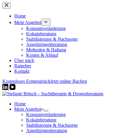
Zum
Inhalt
springen
Home
Mein Angebot
Konsumveränderung
Kokainberatung
Stabilisierung & Nachsorge
Angehörigenberatung
Methoden & Haltung
Kosten & Ablauf
Über mich
Ratgeber
Kontakt
Kostenloses Erstgespräch
Jetzt online Buchen
Home
Mein Angebot
Konsumveränderung
Kokainberatung
Stabilisierung & Nachsorge
Angehörigenberatung