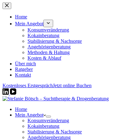
Zum
Inhalt
springen
Home
Mein Angebot
Konsumveränderung
Kokainberatung
Stabilisierung & Nachsorge
Angehörigenberatung
Methoden & Haltung
Kosten & Ablauf
Über mich
Ratgeber
Kontakt
Kostenloses Erstgespräch
Jetzt online Buchen
Home
Mein Angebot
Konsumveränderung
Kokainberatung
Stabilisierung & Nachsorge
Angehörigenberatung