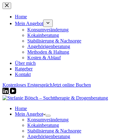
Zum
Inhalt
springen
Home
Mein Angebot
Konsumveränderung
Kokainberatung
Stabilisierung & Nachsorge
Angehörigenberatung
Methoden & Haltung
Kosten & Ablauf
Über mich
Ratgeber
Kontakt
Kostenloses Erstgespräch
Jetzt online Buchen
Home
Mein Angebot
Konsumveränderung
Kokainberatung
Stabilisierung & Nachsorge
Angehörigenberatung