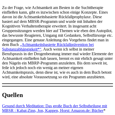
Zu der Frage, wie Achtsamkeit am Besten in die Suchttherapie
einfließen kann, gibt es inzwischen schon einige Konzepte. Eines
davon ist die Achtsamkeitsbasierte Rückfallprophylaxe. Diese
basiert auf dem MBSR-Programm und wurde mit Inhalten der
Kognitiven Verhaltenstherapie erweitert. In insgesamt acht
Gruppensitzungen werden hier auf Themen wie eben den Autopilot,
das bewusste Reagieren, Umgang mit Gedanken, Selbstfürsorge etc.
eingegangen. Eine genaue Anleitung des Vorgehens findet man in
dem Buch
„Achtsamkeitsbasierte Rückfallprävention bei
Substanzabhängigkeit*“
. Auch wenn ich selbst in meiner
Berufspraxis in der Drogenberatung immer mal wieder Elemente der
Achtsamkeit einfließen hab lassen, brennt es mir ehrlich gesagt unter
den Nägeln ein MBRP-Programm anzuleiten. Bis dem soweit ist,
feile ich jedoch noch ein wenig an meiner eigenen
Achtsamkeitspraxis, denn diese ist, wie es auch in dem Buch betont
wird, eine absolute Voraussetzung so ein Programm anzubieten.
Quellen
Gesund durch Meditation: Das große Buch der Selbstheilung mit
MBSR : Kabat-Zinn, Jon, Kappen, Horst: Amazon.de: Bücher
*