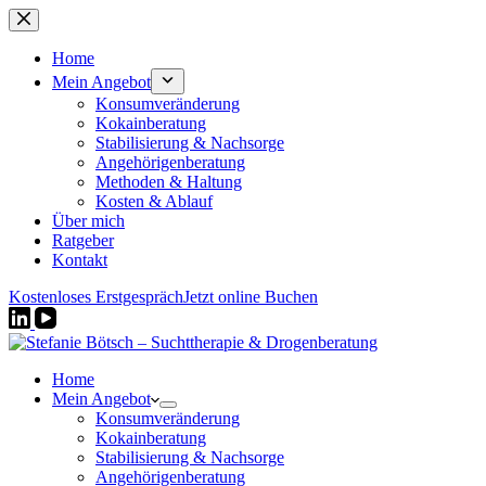
Zum
Inhalt
springen
Home
Mein Angebot
Konsumveränderung
Kokainberatung
Stabilisierung & Nachsorge
Angehörigenberatung
Methoden & Haltung
Kosten & Ablauf
Über mich
Ratgeber
Kontakt
Kostenloses Erstgespräch
Jetzt online Buchen
Home
Mein Angebot
Konsumveränderung
Kokainberatung
Stabilisierung & Nachsorge
Angehörigenberatung