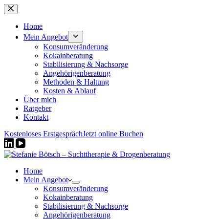
Zum
Inhalt
springen
Home
Mein Angebot
Konsumveränderung
Kokainberatung
Stabilisierung & Nachsorge
Angehörigenberatung
Methoden & Haltung
Kosten & Ablauf
Über mich
Ratgeber
Kontakt
Kostenloses Erstgespräch
Jetzt online Buchen
Home
Mein Angebot
Konsumveränderung
Kokainberatung
Stabilisierung & Nachsorge
Angehörigenberatung