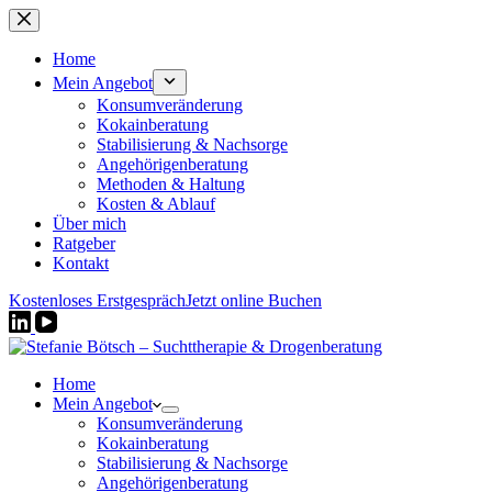
Zum
Inhalt
springen
Home
Mein Angebot
Konsumveränderung
Kokainberatung
Stabilisierung & Nachsorge
Angehörigenberatung
Methoden & Haltung
Kosten & Ablauf
Über mich
Ratgeber
Kontakt
Kostenloses Erstgespräch
Jetzt online Buchen
Home
Mein Angebot
Konsumveränderung
Kokainberatung
Stabilisierung & Nachsorge
Angehörigenberatung