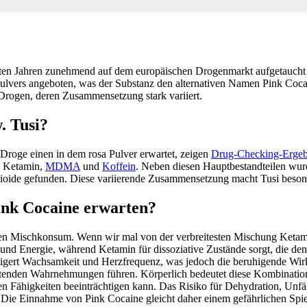
letzten Jahren zunehmend auf dem europäischen Drogenmarkt aufgetaucht
Pulvers angeboten, was der Substanz den alternativen Namen Pink Cocain
Drogen, deren Zusammensetzung stark variiert.
. Tusi?
Droge einen in dem rosa Pulver erwartet, zeigen
Drug-Checking-Ergeb
s Ketamin,
MDMA
und
Koffein
. Neben diesen Hauptbestandteilen wu
oide gefunden. Diese variierende Zusammensetzung macht Tusi beson
ink Cocaine erwarten?
nen Mischkonsum. Wenn wir mal von der verbreitesten Mischung Keta
d Energie, während Ketamin für dissoziative Zustände sorgt, die d
eigert Wachsamkeit und Herzfrequenz, was jedoch die beruhigende Wirk
astenden Wahrnehmungen führen. Körperlich bedeutet diese Kombinatio
 Fähigkeiten beeinträchtigen kann. Das Risiko für Dehydration, Unfäl
Die Einnahme von Pink Cocaine gleicht daher einem gefährlichen Spie