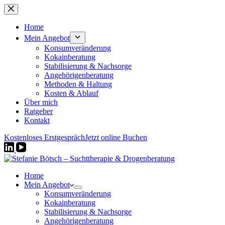
Zum
Inhalt
springen
Home
Mein Angebot
Konsumveränderung
Kokainberatung
Stabilisierung & Nachsorge
Angehörigenberatung
Methoden & Haltung
Kosten & Ablauf
Über mich
Ratgeber
Kontakt
Kostenloses Erstgespräch
Jetzt online Buchen
Home
Mein Angebot
Konsumveränderung
Kokainberatung
Stabilisierung & Nachsorge
Angehörigenberatung