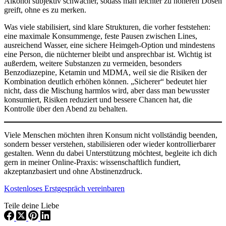
Alkohol subjektiv schwächer, sodass man leichter zu höheren Dosen
greift, ohne es zu merken.
Was viele stabilisiert, sind klare Strukturen, die vorher feststehen:
eine maximale Konsummenge, feste Pausen zwischen Lines,
ausreichend Wasser, eine sichere Heimgeh-Option und mindestens
eine Person, die nüchterner bleibt und ansprechbar ist. Wichtig ist
außerdem, weitere Substanzen zu vermeiden, besonders
Benzodiazepine, Ketamin und MDMA, weil sie die Risiken der
Kombination deutlich erhöhen können. „Sicherer“ bedeutet hier
nicht, dass die Mischung harmlos wird, aber dass man bewusster
konsumiert, Risiken reduziert und bessere Chancen hat, die
Kontrolle über den Abend zu behalten.
Viele Menschen möchten ihren Konsum nicht vollständig beenden,
sondern besser verstehen, stabilisieren oder wieder kontrollierbarer
gestalten. Wenn du dabei Unterstützung möchtest, begleite ich dich
gern in meiner Online-Praxis: wissenschaftlich fundiert,
akzeptanzbasiert und ohne Abstinenzdruck.
Kostenloses Erstgespräch vereinbaren
Teile deine Liebe