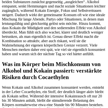
beiden Substanzen zunächst gegenseitig „ausgleichen“. Alkohol
entspannt, senkt Hemmungen und macht soziale Situationen leichter
zugänglich, während Kokain Energie, Fokus und Selbstvertrauen
steigert. Dadurch wirkt der gemeinsame Konsum oft wie eine ideale
Mischung für lange Abende, Partys oder Situationen, in denen man
leistungsfähig und gleichzeitig gelöst sein möchte. Hinzu kommt,
dass Kokain die Müdigkeit und den sedierenden Effekt von Alkohol
überdeckt. Man fühlt sich also wacher, klarer und deutlich weniger
betrunken, als man eigentlich ist. Genau dieser Effekt macht die
Kombination so attraktiv, aber auch riskant, weil sie die
Wahrnehmung der eigenen körperlichen Grenze verzerrt. Viele
Menschen merken daher erst spät, wie viel sie eigentlich konsumiert
haben und warum sich der nächste Tag so viel härter anfühlt.
Was im Körper beim Mischkonsum von
Alkohol und Kokain passiert: verstärkte
Risiken durch Cocaethylen
Wenn Kokain und Alkohol zusammen konsumiert werden, entsteht
in der Leber Cocaethylen, ein Stoff, der deutlich länger aktiv bleibt
als Kokain selbst. Während der intensive Kokainrausch oft nur 20
bis 30 Minuten anhält, bleibt die stimulierende Belastung des
Körpers normalerweise etwa eine Stunde bis 90 Minuten bestehen.