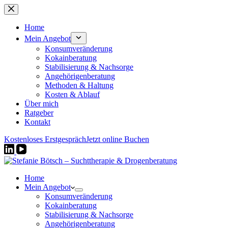
Zum
Inhalt
springen
Home
Mein Angebot
Konsumveränderung
Kokainberatung
Stabilisierung & Nachsorge
Angehörigenberatung
Methoden & Haltung
Kosten & Ablauf
Über mich
Ratgeber
Kontakt
Kostenloses Erstgespräch
Jetzt online Buchen
Home
Mein Angebot
Konsumveränderung
Kokainberatung
Stabilisierung & Nachsorge
Angehörigenberatung