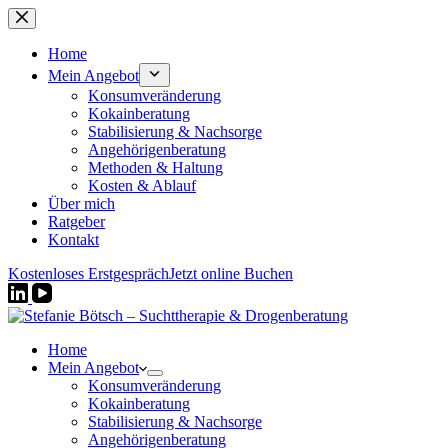
Zum
Inhalt
springen
Home
Mein Angebot
Konsumveränderung
Kokainberatung
Stabilisierung & Nachsorge
Angehörigenberatung
Methoden & Haltung
Kosten & Ablauf
Über mich
Ratgeber
Kontakt
Kostenloses Erstgespräch
Jetzt online Buchen
Home
Mein Angebot
Konsumveränderung
Kokainberatung
Stabilisierung & Nachsorge
Angehörigenberatung