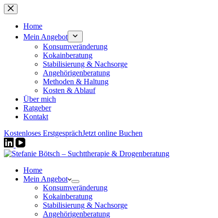
Zum
Inhalt
springen
Home
Mein Angebot
Konsumveränderung
Kokainberatung
Stabilisierung & Nachsorge
Angehörigenberatung
Methoden & Haltung
Kosten & Ablauf
Über mich
Ratgeber
Kontakt
Kostenloses Erstgespräch
Jetzt online Buchen
Home
Mein Angebot
Konsumveränderung
Kokainberatung
Stabilisierung & Nachsorge
Angehörigenberatung