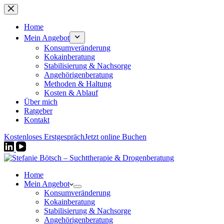
Zum
Inhalt
springen
Home
Mein Angebot
Konsumveränderung
Kokainberatung
Stabilisierung & Nachsorge
Angehörigenberatung
Methoden & Haltung
Kosten & Ablauf
Über mich
Ratgeber
Kontakt
Kostenloses Erstgespräch
Jetzt online Buchen
Home
Mein Angebot
Konsumveränderung
Kokainberatung
Stabilisierung & Nachsorge
Angehörigenberatung