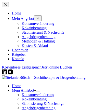
Zum
Inhalt
springen
Home
Mein Angebot
Konsumveränderung
Kokainberatung
Stabilisierung & Nachsorge
Angehörigenberatung
Methoden & Haltung
Kosten & Ablauf
Über mich
Ratgeber
Kontakt
Kostenloses Erstgespräch
Jetzt online Buchen
Home
Mein Angebot
Konsumveränderung
Kokainberatung
Stabilisierung & Nachsorge
Angehörigenberatung