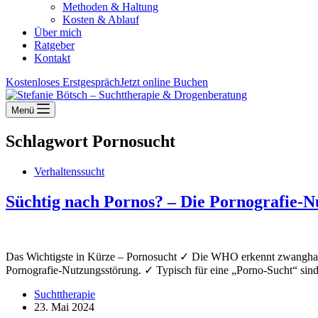
Methoden & Haltung
Kosten & Ablauf
Über mich
Ratgeber
Kontakt
Kostenloses Erstgespräch
Jetzt online Buchen
Menü
Schlagwort
Pornosucht
Verhaltenssucht
Süchtig nach Pornos? – Die Pornografie-N
Das Wichtigste in Kürze – Pornosucht ✓ Die WHO erkennt zwanghaftes
Pornografie-Nutzungsstörung. ✓ Typisch für eine „Porno-Sucht“ sin
Suchttherapie
23. Mai 2024