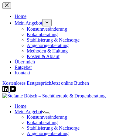
Zum
Inhalt
springen
Home
Mein Angebot
Konsumveränderung
Kokainberatung
Stabilisierung & Nachsorge
Angehörigenberatung
Methoden & Haltung
Kosten & Ablauf
Über mich
Ratgeber
Kontakt
Kostenloses Erstgespräch
Jetzt online Buchen
Home
Mein Angebot
Konsumveränderung
Kokainberatung
Stabilisierung & Nachsorge
Angehörigenberatung