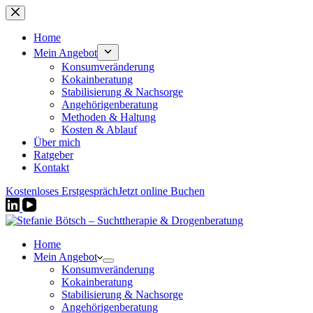
Zum
Inhalt
springen
Home
Mein Angebot
Konsumveränderung
Kokainberatung
Stabilisierung & Nachsorge
Angehörigenberatung
Methoden & Haltung
Kosten & Ablauf
Über mich
Ratgeber
Kontakt
Kostenloses Erstgespräch
Jetzt online Buchen
Home
Mein Angebot
Konsumveränderung
Kokainberatung
Stabilisierung & Nachsorge
Angehörigenberatung