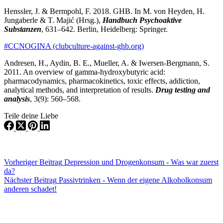
Henssler, J. & Bermpohl, F. 2018. GHB. In M. von Heyden, H.
Jungaberle & T. Majić (Hrsg.),
Handbuch Psychoaktive
Substanzen
, 631–642. Berlin, Heidelberg: Springer.
#CCNOGINA (clubculture-against-ghb.org)
Andresen, H., Aydin, B. E., Mueller, A. & Iwersen-Bergmann, S.
2011. An overview of gamma-hydroxybutyric acid:
pharmacodynamics, pharmacokinetics, toxic effects, addiction,
analytical methods, and interpretation of results.
Drug testing and
analysis
, 3(9): 560–568.
Teile deine Liebe
Vorheriger
Beitrag
Depression und Drogenkonsum - Was war zuerst
da?
Nächster
Beitrag
Passivtrinken - Wenn der eigene Alkoholkonsum
anderen schadet!