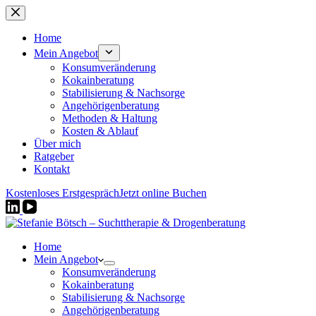
Zum
Inhalt
springen
Home
Mein Angebot
Konsumveränderung
Kokainberatung
Stabilisierung & Nachsorge
Angehörigenberatung
Methoden & Haltung
Kosten & Ablauf
Über mich
Ratgeber
Kontakt
Kostenloses Erstgespräch
Jetzt online Buchen
Home
Mein Angebot
Konsumveränderung
Kokainberatung
Stabilisierung & Nachsorge
Angehörigenberatung