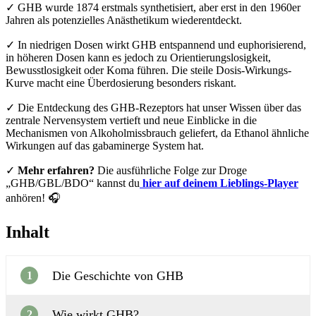
✓ GHB wurde 1874 erstmals synthetisiert, aber erst in den 1960er
Jahren als potenzielles Anästhetikum wiederentdeckt.
✓ In niedrigen Dosen wirkt GHB entspannend und euphorisierend,
in höheren Dosen kann es jedoch zu Orientierungslosigkeit,
Bewusstlosigkeit oder Koma führen. Die steile Dosis-Wirkungs-
Kurve macht eine Überdosierung besonders riskant.
✓ Die Entdeckung des GHB-Rezeptors hat unser Wissen über das
zentrale Nervensystem vertieft und neue Einblicke in die
Mechanismen von Alkoholmissbrauch geliefert, da Ethanol ähnliche
Wirkungen auf das gabaminerge System hat.
✓
Mehr erfahren?
Die ausführliche Folge zur Droge
„GHB/GBL/BDO“ kannst du
hier auf deinem Lieblings-Player
anhören! 🎧
Inhalt
Die Geschichte von GHB
1
Wie wirkt GHB?
2