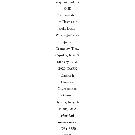
zeigt anhand der
GHB
Konzentration
im Plasma die
steile Dosis-
Wirkungs-Kurve
Quelle:
Trombley, T. A.,
Capstick, R. A. &
Lindsley, C. W.
2020. DARK
Classics in
Chemical
Neuroscience:
Gamma-
Hydroxybutyrate
(GHB).
ACS
chemical
neuroscience
,
11(23): 3850–