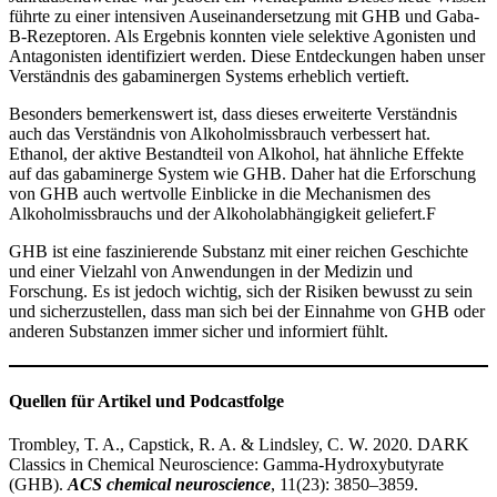
führte zu einer intensiven Auseinandersetzung mit GHB und Gaba-
B-Rezeptoren. Als Ergebnis konnten viele selektive Agonisten und
Antagonisten identifiziert werden. Diese Entdeckungen haben unser
Verständnis des gabaminergen Systems erheblich vertieft.
Besonders bemerkenswert ist, dass dieses erweiterte Verständnis
auch das Verständnis von Alkoholmissbrauch verbessert hat.
Ethanol, der aktive Bestandteil von Alkohol, hat ähnliche Effekte
auf das gabaminerge System wie GHB. Daher hat die Erforschung
von GHB auch wertvolle Einblicke in die Mechanismen des
Alkoholmissbrauchs und der Alkoholabhängigkeit geliefert.F
GHB ist eine faszinierende Substanz mit einer reichen Geschichte
und einer Vielzahl von Anwendungen in der Medizin und
Forschung. Es ist jedoch wichtig, sich der Risiken bewusst zu sein
und sicherzustellen, dass man sich bei der Einnahme von GHB oder
anderen Substanzen immer sicher und informiert fühlt.
Quellen für Artikel und Podcastfolge
Trombley, T. A., Capstick, R. A. & Lindsley, C. W. 2020. DARK
Classics in Chemical Neuroscience: Gamma-Hydroxybutyrate
(GHB).
ACS chemical neuroscience
, 11(23): 3850–3859.