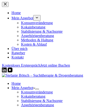
Zum
Inhalt
springen
Home
Mein Angebot
Konsumveränderung
Kokainberatung
Stabilisierung & Nachsorge
Angehörigenberatung
Methoden & Haltung
Kosten & Ablauf
Über mich
Ratgeber
Kontakt
Kostenloses Erstgespräch
Jetzt online Buchen
Home
Mein Angebot
Konsumveränderung
Kokainberatung
Stabilisierung & Nachsorge
Angehörigenberatung