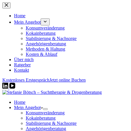
Zum
Inhalt
springen
Home
Mein Angebot
Konsumveränderung
Kokainberatung
Stabilisierung & Nachsorge
Angehörigenberatung
Methoden & Haltung
Kosten & Ablauf
Über mich
Ratgeber
Kontakt
Kostenloses Erstgespräch
Jetzt online Buchen
Home
Mein Angebot
Konsumveränderung
Kokainberatung
Stabilisierung & Nachsorge
Angehörigenberatung