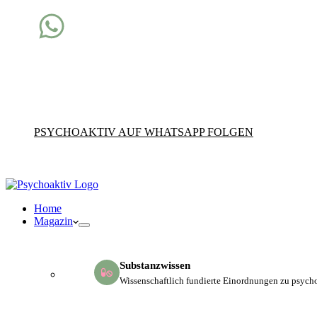
Fachwissen direkt auf dein Handy
Dreimal pro Woche bekommst du fundierte Impulse zu
Drogen, Konsum und Sucht für deinen beruflichen
Alltag.
PSYCHOAKTIV AUF WHATSAPP FOLGEN
Home
Magazin
Substanzwissen
Wissenschaftlich fundierte Einordnungen zu psych