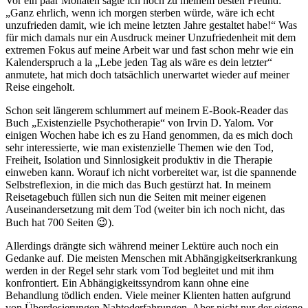
Vor ein paar Monaten sagte ich noch zu meinem besten Freund:
„Ganz ehrlich, wenn ich morgen sterben würde, wäre ich echt
unzufrieden damit, wie ich meine letzten Jahre gestaltet habe!“ Was
für mich damals nur ein Ausdruck meiner Unzufriedenheit mit dem
extremen Fokus auf meine Arbeit war und fast schon mehr wie ein
Kalenderspruch a la „Lebe jeden Tag als wäre es dein letzter“
anmutete, hat mich doch tatsächlich unerwartet wieder auf meiner
Reise eingeholt.
Schon seit längerem schlummert auf meinem E-Book-Reader das
Buch „Existenzielle Psychotherapie“ von Irvin D. Yalom. Vor
einigen Wochen habe ich es zu Hand genommen, da es mich doch
sehr interessierte, wie man existenzielle Themen wie den Tod,
Freiheit, Isolation und Sinnlosigkeit produktiv in die Therapie
einweben kann. Worauf ich nicht vorbereitet war, ist die spannende
Selbstreflexion, in die mich das Buch gestürzt hat. In meinem
Reisetagebuch füllen sich nun die Seiten mit meiner eigenen
Auseinandersetzung mit dem Tod (weiter bin ich noch nicht, das
Buch hat 700 Seiten 😉).
Allerdings drängte sich während meiner Lektüre auch noch ein
Gedanke auf. Die meisten Menschen mit Abhängigkeitserkrankung
werden in der Regel sehr stark vom Tod begleitet und mit ihm
konfrontiert. Ein Abhängigkeitssyndrom kann ohne eine
Behandlung tödlich enden. Viele meiner Klienten hatten aufgrund
von Überdosierungen Nahtoderfahrungen. Aber nicht nur der eigene