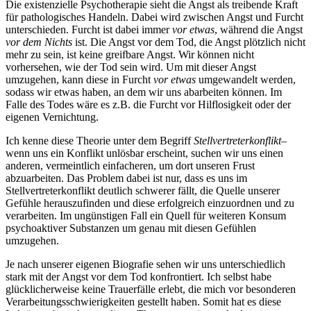
Die existenzielle Psychotherapie sieht die Angst als treibende Kraft
für pathologisches Handeln. Dabei wird zwischen Angst und Furcht
unterschieden. Furcht ist dabei immer
vor etwas
, während die Angst
vor dem Nichts
ist. Die Angst vor dem Tod, die Angst plötzlich nicht
mehr zu sein, ist keine greifbare Angst. Wir können nicht
vorhersehen, wie der Tod sein wird. Um mit dieser Angst
umzugehen, kann diese in Furcht
vor etwas
umgewandelt werden,
sodass wir etwas haben, an dem wir uns abarbeiten können. Im
Falle des Todes wäre es z.B. die Furcht vor Hilflosigkeit oder der
eigenen Vernichtung.
Ich kenne diese Theorie unter dem Begriff
Stellvertreterkonflikt
–
wenn uns ein Konflikt unlösbar erscheint, suchen wir uns einen
anderen, vermeintlich einfacheren, um dort unseren Frust
abzuarbeiten. Das Problem dabei ist nur, dass es uns im
Stellvertreterkonflikt deutlich schwerer fällt, die Quelle unserer
Gefühle herauszufinden und diese erfolgreich einzuordnen und zu
verarbeiten. Im ungünstigen Fall ein Quell für weiteren Konsum
psychoaktiver Substanzen um genau mit diesen Gefühlen
umzugehen.
Je nach unserer eigenen Biografie sehen wir uns unterschiedlich
stark mit der Angst vor dem Tod konfrontiert. Ich selbst habe
glücklicherweise keine Trauerfälle erlebt, die mich vor besonderen
Verarbeitungsschwierigkeiten gestellt haben. Somit hat es diese