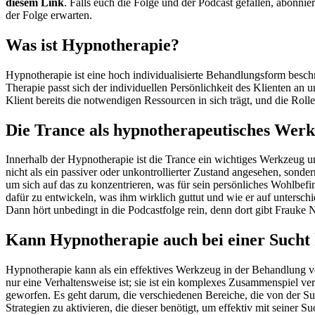
diesem Link
. Falls euch die Folge und der Podcast gefallen, abonnie
der Folge erwarten.
Was ist Hypnotherapie?
Hypnotherapie ist eine hoch individualisierte Behandlungsform beschr
Therapie passt sich der individuellen Persönlichkeit des Klienten an
Klient bereits die notwendigen Ressourcen in sich trägt, und die Rolle
Die Trance als hypnotherapeutisches Wer
Innerhalb der Hypnotherapie ist die Trance ein wichtiges Werkzeug
nicht als ein passiver oder unkontrollierter Zustand angesehen, sond
um sich auf das zu konzentrieren, was für sein persönliches Wohlbefin
dafür zu entwickeln, was ihm wirklich guttut und wie er auf untersch
Dann hört unbedingt in die Podcastfolge rein, denn dort gibt Frauke 
Kann Hypnotherapie auch bei einer Sucht 
Hypnotherapie kann als ein effektives Werkzeug in der Behandlung vo
nur eine Verhaltensweise ist; sie ist ein komplexes Zusammenspiel ve
geworfen. Es geht darum, die verschiedenen Bereiche, die von der Su
Strategien zu aktivieren, die dieser benötigt, um effektiv mit sein