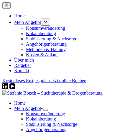
Zum
Inhalt
springen
Home
Mein Angebot
Konsumveränderung
Kokainberatung
Stabilisierung & Nachsorge
Angehörigenberatung
Methoden & Haltung
Kosten & Ablauf
Über mich
Ratgeber
Kontakt
Kostenloses Erstgespräch
Jetzt online Buchen
Home
Mein Angebot
Konsumveränderung
Kokainberatung
Stabilisierung & Nachsorge
Angehörigenberatung