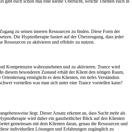
tikel gibt euch schon mal eine kleine Übersicht, welche Themen euch in
n, Zugang zu seinen inneren Ressourcen zu finden. Diese Form der
usetzen. Die Hypnotherapie basiert auf der Überzeugung, dass jeder
e Ressourcen zu aktivieren und effektiv zu nutzen​​.
n und Kompetenzen wahrzunehmen und zu aktivieren. Trance wird
. In diesem besonderen Zustand erhält der Klient den nötigen Raum,
 Orientierung ermöglicht es dem Klienten, ein tiefes Verständnis
schwer vorstellen was man sich unter eine Trance vorstellen kann?
angehensweise liegt. Dieser Ansatz erkennt an, dass Sucht mehr als
 Hypnotherapie wird daher ein ganzheitlicher Blick auf den Klienten
arbeitet gemeinsam mit dem Klienten daran, genau die Ressourcen und
m diese individuellen Lösungen und Erfahrungen zugänglich zu