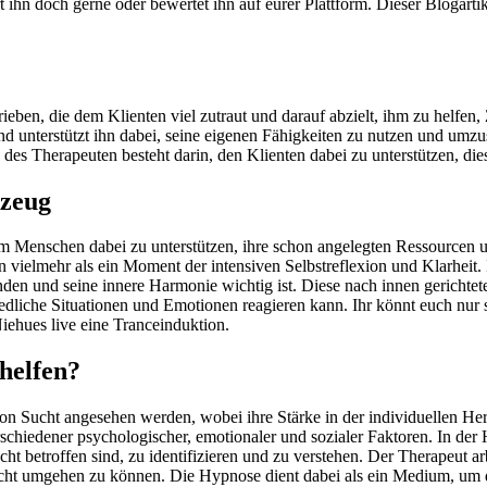
rt ihn doch gerne oder bewertet ihn auf eurer Plattform. Dieser Blogar
ieben, die dem Klienten viel zutraut und darauf abzielt, ihm zu helfe
 und unterstützt ihn dabei, seine eigenen Fähigkeiten zu nutzen und umz
 des Therapeuten besteht darin, den Klienten dabei zu unterstützen, dies
kzeug
 um Menschen dabei zu unterstützen, ihre schon angelegten Ressource
ern vielmehr als ein Moment der intensiven Selbstreflexion und Klarheit
den und seine innere Harmonie wichtig ist. Diese nach innen gerichtete
iedliche Situationen und Emotionen reagieren kann. Ihr könnt euch nur 
Niehues live eine Tranceinduktion.
helfen?
n Sucht angesehen werden, wobei ihre Stärke in der individuellen Her
rschiedener psychologischer, emotionaler und sozialer Faktoren. In der
cht betroffen sind, zu identifizieren und zu verstehen. Der Therapeut 
er Sucht umgehen zu können. Die Hypnose dient dabei als ein Medium, u