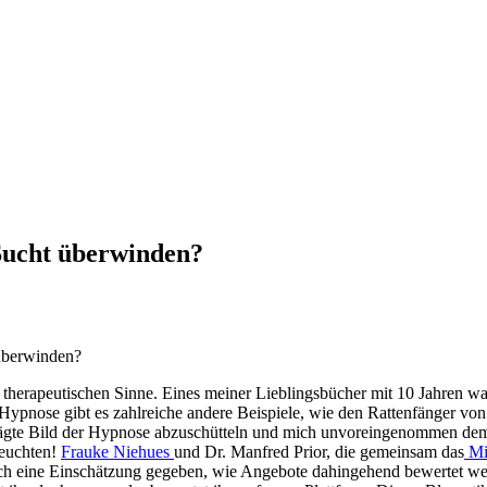
Sucht überwinden?
überwinden?
m therapeutischen Sinne. Eines meiner Lieblingsbücher mit 10 Jahren
on Hypnose gibt es zahlreiche andere Beispiele, wie den Rattenfänger
 geprägte Bild der Hypnose abzuschütteln und mich unvoreingenommen de
leuchten!
Frauke Niehues
und Dr. Manfred Prior, die gemeinsam das
Mil
uch eine Einschätzung gegeben, wie Angebote dahingehend bewertet wer