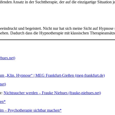
enden Ansatz in der Suchttherapie, der auf die einzigartige Situation 
indruckt und begeistert. Nicht nur hat sich meine Sicht auf Hypnose s
sehen. Dadurch dass die Hypnotherapie mit klassischen Therapieansätzen
hues.net)
um „Klin. Hypnose“ | MEG Frankfurt-Gießen (meg-frankfurt.de)
net)
tz:
Nichtraucher werden – Frauke Niehues (frauke-niehues.net)
nen*
lm – Psychotherapie sichtbar machen*