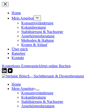
Zum
Inhalt
springen
Home
Mein Angebot
Konsumveränderung
Kokainberatung
Stabilisierung & Nachsorge
Angehörigenberatung
Methoden & Haltung
Kosten & Ablauf
Über mich
Ratgeber
Kontakt
Kostenloses Erstgespräch
Jetzt online Buchen
Home
Mein Angebot
Konsumveränderung
Kokainberatung
Stabilisierung & Nachsorge
Angehörigenberatung