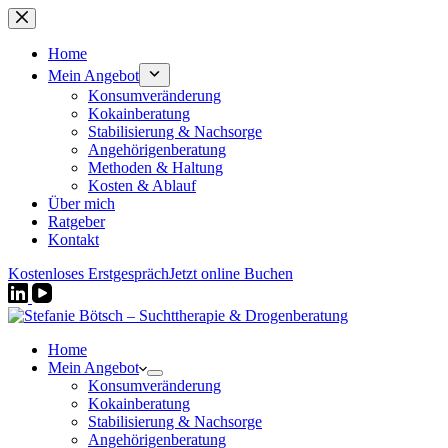
Zum
Inhalt
springen
Home
Mein Angebot
Konsumveränderung
Kokainberatung
Stabilisierung & Nachsorge
Angehörigenberatung
Methoden & Haltung
Kosten & Ablauf
Über mich
Ratgeber
Kontakt
Kostenloses Erstgespräch
Jetzt online Buchen
Home
Mein Angebot
Konsumveränderung
Kokainberatung
Stabilisierung & Nachsorge
Angehörigenberatung