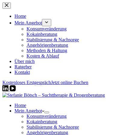
Zum
Inhalt
springen
Home
Mein Angebot
Konsumveränderung
Kokainberatung
Stabilisierung & Nachsorge
Angehörigenberatung
Methoden & Haltung
Kosten & Ablauf
Über mich
Ratgeber
Kontakt
Kostenloses Erstgespräch
Jetzt online Buchen
Home
Mein Angebot
Konsumveränderung
Kokainberatung
Stabilisierung & Nachsorge
Angehörigenberatung