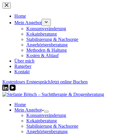
Zum
Inhalt
springen
Home
Mein Angebot
Konsumveränderung
Kokainberatung
Stabilisierung & Nachsorge
Angehörigenberatung
Methoden & Haltung
Kosten & Ablauf
Über mich
Ratgeber
Kontakt
Kostenloses Erstgespräch
Jetzt online Buchen
Home
Mein Angebot
Konsumveränderung
Kokainberatung
Stabilisierung & Nachsorge
Angehörigenberatung