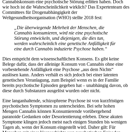
Cannabiskonsum eine psychotische Störung erlitten haben. Doch
wie hoch ist die Wahrscheinlichkeit wirklich? Das Expertenteam des
Committees für Drogenabhängigkeit der
Weltgesundheitsorganisation (WHO) stellte 2018 fest:
„Die überwiegende Mehrheit der Menschen, die
Cannabis konsumieren, wird nie eine psychotische
Störung entwickeln, und diejenigen, die dies tun,
werden wahrscheinlich eine genetische Anfälligkeit für
eine durch Cannabis induzierte Psychose haben.“
Dies entspricht dem wissenschaftlichen Konsens. Es gibt keine
Belege dafür, dass der alleinige Konsum von Cannabis ohne eine
vorbestehende Anfälligkeit eine Psychose „aus dem Nichts“
auslösen kann. Anders verhält es sich jedoch bei einer latenten
genetischen Veranlagung, zum Beispiel wenn es in der Familie
bereits psychotische Episoden gegeben hat – unabhängig davon, ob
diese durch Substanzen ausgelöst wurden oder nicht.
Eine langanhaltende, schizophrene Psychose ist von kurzfristigen
psychotischen Symptomen zu unterscheiden. Bei sehr hohen
Mengen Cannabis können Konsumierende vorübergehend
paranoide Gedanken oder Desorientierung erleben. Diese akuten
Symptome klingen jedoch meist nach einigen Stunden bis wenigen
Tagen ab, wenn der Konsum eingestellt wird. Daher gilt: Für