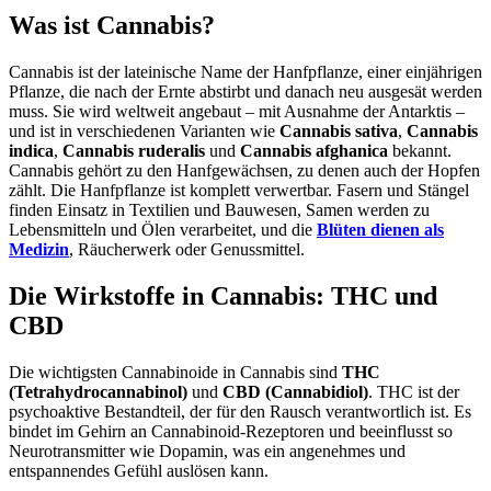
Was ist Cannabis?
Cannabis ist der lateinische Name der Hanfpflanze, einer einjährigen
Pflanze, die nach der Ernte abstirbt und danach neu ausgesät werden
muss. Sie wird weltweit angebaut – mit Ausnahme der Antarktis –
und ist in verschiedenen Varianten wie
Cannabis sativa
,
Cannabis
indica
,
Cannabis ruderalis
und
Cannabis afghanica
bekannt.
Cannabis gehört zu den Hanfgewächsen, zu denen auch der Hopfen
zählt. Die Hanfpflanze ist komplett verwertbar. Fasern und Stängel
finden Einsatz in Textilien und Bauwesen, Samen werden zu
Lebensmitteln und Ölen verarbeitet, und die
Blüten dienen als
Medizin
, Räucherwerk oder Genussmittel.
Die Wirkstoffe in Cannabis: THC und
CBD
Die wichtigsten Cannabinoide in Cannabis sind
THC
(Tetrahydrocannabinol)
und
CBD (Cannabidiol)
. THC ist der
psychoaktive Bestandteil, der für den Rausch verantwortlich ist. Es
bindet im Gehirn an Cannabinoid-Rezeptoren und beeinflusst so
Neurotransmitter wie Dopamin, was ein angenehmes und
entspannendes Gefühl auslösen kann.