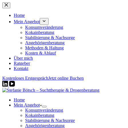
Zum
Inhalt
springen
Home
Mein Angebot
Konsumveränderung
Kokainberatung
Stabilisierung & Nachsorge
Angehörigenberatung
Methoden & Haltung
Kosten & Ablauf
Über mich
Ratgeber
Kontakt
Kostenloses Erstgespräch
Jetzt online Buchen
Home
Mein Angebot
Konsumveränderung
Kokainberatung
Stabilisierung & Nachsorge
Angehörigenberatung