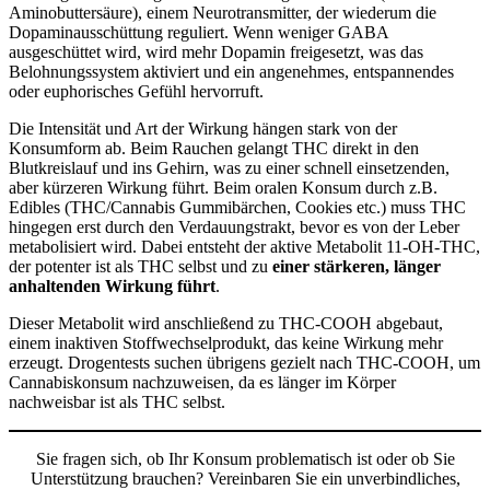
Aminobuttersäure), einem Neurotransmitter, der wiederum die
Dopaminausschüttung reguliert. Wenn weniger GABA
ausgeschüttet wird, wird mehr Dopamin freigesetzt, was das
Belohnungssystem aktiviert und ein angenehmes, entspannendes
oder euphorisches Gefühl hervorruft.
Die Intensität und Art der Wirkung hängen stark von der
Konsumform ab. Beim Rauchen gelangt THC direkt in den
Blutkreislauf und ins Gehirn, was zu einer schnell einsetzenden,
aber kürzeren Wirkung führt. Beim oralen Konsum durch z.B.
Edibles (THC/Cannabis Gummibärchen, Cookies etc.) muss THC
hingegen erst durch den Verdauungstrakt, bevor es von der Leber
metabolisiert wird. Dabei entsteht der aktive Metabolit 11-OH-THC,
der potenter ist als THC selbst und zu
einer stärkeren, länger
anhaltenden Wirkung führt
.
Dieser Metabolit wird anschließend zu THC-COOH abgebaut,
einem inaktiven Stoffwechselprodukt, das keine Wirkung mehr
erzeugt. Drogentests suchen übrigens gezielt nach THC-COOH, um
Cannabiskonsum nachzuweisen, da es länger im Körper
nachweisbar ist als THC selbst.
Sie fragen sich, ob Ihr Konsum problematisch ist oder ob Sie
Unterstützung brauchen? Vereinbaren Sie ein unverbindliches,