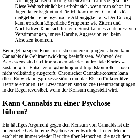
Abhängigkeitserkrankung zu entwickeln auf 9% geschätzt.
Diese Wahrscheinlichkeit erhöht sich, wenn man schon im
Jugendalter beginnt und täglich konsumiert. Cannabis löst
maßgeblich eine psychische Abhängigkeit aus. Der Entzug
kann trotzdem körperliche Symptome wie Zittern und
Nachtschweiß mit sich bringen. Sonst kann es zu depressiven
Verstimmungen, innere Unruhe, Aggression etc. beim
Absetzen kommen.
Bei regelmäßigem Konsum, insbesondere in jungen Jahren, kann
Cannabis die Gehirnentwicklung beeinflussen. Während der
Adoleszenz sind Gehirnregionen wie der präfrontale Kortex –
zuständig für Entscheidungsfindung und Impulskontrolle – noch
nicht vollständig ausgereift. Chronischer Cannabiskonsum kann
diese Entwicklungsprozesse stören und das Risiko für kognitive
Defizite erhöhen. Bei Erwachsenen sind solche Beeinträchtigungen
in der Regel reversibel, wenn der Konsum eingestellt wird.
Kann Cannabis zu einer Psychose
führen?
Ein häufiges Argument gegen den Konsum von Cannabis ist die
potenzielle Gefahr, eine Psychose zu entwickeln. In den Medien
erscheinen immer wieder Berichte über Menschen, die nach dem