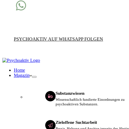
Fachwissen direkt auf dein Handy
Dreimal pro Woche bekommst du fundierte Impulse zu Drogen, 
PSYCHOAKTIV AUF WHATSAPP FOLGEN
Home
Magazin
Substanzwissen
Wissenschaftlich fundierte Einordnungen zu
psychoaktiven Substanzen.
Zieloffene Suchtarbeit
Praxis, Haltung und Ansätze jenseits des Abst