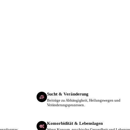
Konsum und Sucht für deinen beruflichen Alltag.
Sucht & Veränderung
Beiträge zu Abhängigkeit, Heilungswegen und
Veränderungsprozessen.
Komorbidität & Lebenslagen
inenzdogmas.
Wenn Konsum, psychische Gesundheit und Lebensrea