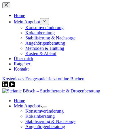
Zum
Inhalt
springen
Home
Mein Angebot
Konsumveränderung
Kokainberatung
Stabilisierung & Nachsorge
Angehörigenberatung
Methoden & Haltung
Kosten & Ablauf
Über mich
Ratgeber
Kontakt
Kostenloses Erstgespräch
Jetzt online Buchen
Home
Mein Angebot
Konsumveränderung
Kokainberatung
Stabilisierung & Nachsorge
Angehörigenberatung