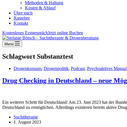
Methoden & Haltung
Kosten & Ablauf
Über mich
Ratgeber
Kontakt
Kostenloses Erstgespräch
Jetzt online Buchen
Menü
Schlagwort
Substanztest
Drogenkonsum
,
Drogenpolitik
,
Podcast
,
Psychoaktives Magaz
Drug Checking in Deutschland – neue Mög
Ein weiterer Schritt für Deutschland: Am 23. Juni 2023 hat der Bu
Deutschland zu ermöglichen. Allerdings existieren bereits aktive Dru
Suchttherapie
1. August 2023