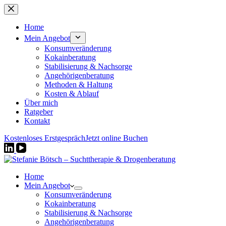
Zum
Inhalt
springen
Home
Mein Angebot
Konsumveränderung
Kokainberatung
Stabilisierung & Nachsorge
Angehörigenberatung
Methoden & Haltung
Kosten & Ablauf
Über mich
Ratgeber
Kontakt
Kostenloses Erstgespräch
Jetzt online Buchen
Home
Mein Angebot
Konsumveränderung
Kokainberatung
Stabilisierung & Nachsorge
Angehörigenberatung