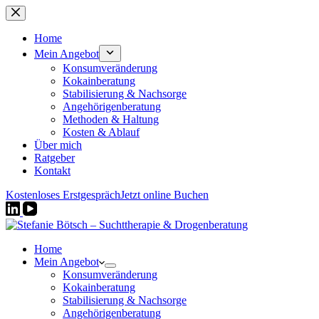
Zum
Inhalt
springen
Home
Mein Angebot
Konsumveränderung
Kokainberatung
Stabilisierung & Nachsorge
Angehörigenberatung
Methoden & Haltung
Kosten & Ablauf
Über mich
Ratgeber
Kontakt
Kostenloses Erstgespräch
Jetzt online Buchen
Home
Mein Angebot
Konsumveränderung
Kokainberatung
Stabilisierung & Nachsorge
Angehörigenberatung