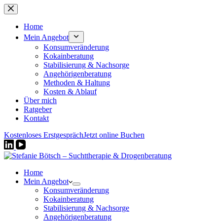
Zum
Inhalt
springen
Home
Mein Angebot
Konsumveränderung
Kokainberatung
Stabilisierung & Nachsorge
Angehörigenberatung
Methoden & Haltung
Kosten & Ablauf
Über mich
Ratgeber
Kontakt
Kostenloses Erstgespräch
Jetzt online Buchen
Home
Mein Angebot
Konsumveränderung
Kokainberatung
Stabilisierung & Nachsorge
Angehörigenberatung