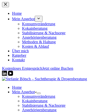
Zum
Inhalt
springen
Home
Mein Angebot
Konsumveränderung
Kokainberatung
Stabilisierung & Nachsorge
Angehörigenberatung
Methoden & Haltung
Kosten & Ablauf
Über mich
Ratgeber
Kontakt
Kostenloses Erstgespräch
Jetzt online Buchen
Home
Mein Angebot
Konsumveränderung
Kokainberatung
Stabilisierung & Nachsorge
Angehörigenberatung