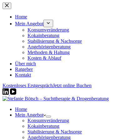
Zum
Inhalt
springen
Home
Mein Angebot
Konsumveränderung
Kokainberatung
Stabilisierung & Nachsorge
Angehörigenberatung
Methoden & Haltung
Kosten & Ablauf
Über mich
Ratgeber
Kontakt
Kostenloses Erstgespräch
Jetzt online Buchen
Home
Mein Angebot
Konsumveränderung
Kokainberatung
Stabilisierung & Nachsorge
Angehörigenberatung