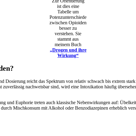
Zur Orientierung
ist dies eine
Tabelle um
Potenzunterschiede
zwischen Opioiden
besser zu
verstehen. Sie
stammt aus
meinem Buch
„Drogen und ihre
Wirkung“
nden?
nd Dosierung reicht das Spektrum von relativ schwach bis extrem stark
uverlässig nachweisbar sind, wird eine Intoxikation häufig übersehen.
 und Euphorie treten auch klassische Nebenwirkungen auf: Übelkeit,
ie durch Mischkonsum mit Alkohol oder Benzodiazepinen erheblich ver