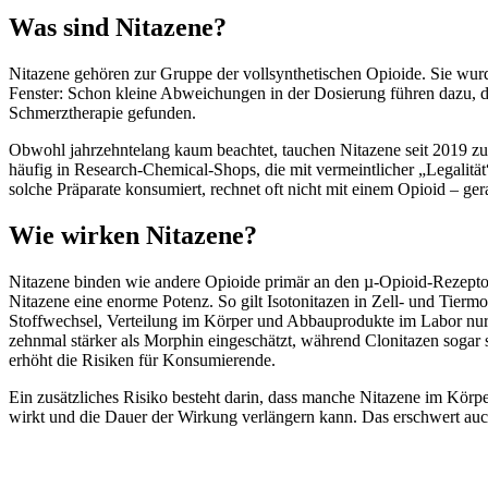
Was sind Nitazene?
Nitazene gehören zur Gruppe der vollsynthetischen Opioide. Sie wurde
Fenster: Schon kleine Abweichungen in der Dosierung führen dazu, d
Schmerztherapie gefunden.
Obwohl jahrzehntelang kaum beachtet, tauchen Nitazene seit 2019 zu
häufig in Research-Chemical-Shops, die mit vermeintlicher „Legalitä
solche Präparate konsumiert, rechnet oft nicht mit einem Opioid – g
Wie wirken Nitazene?
Nitazene binden wie andere Opioide primär an den µ-Opioid-Rezeptor 
Nitazene eine enorme Potenz. So gilt Isotonitazen in Zell- und Tiermo
Stoffwechsel, Verteilung im Körper und Abbauprodukte im Labor nur un
zehnmal stärker als Morphin eingeschätzt, während Clonitazen sogar
erhöht die Risiken für Konsumierende.
Ein zusätzliches Risiko besteht darin, dass manche Nitazene im Körp
wirkt und die Dauer der Wirkung verlängern kann. Das erschwert au