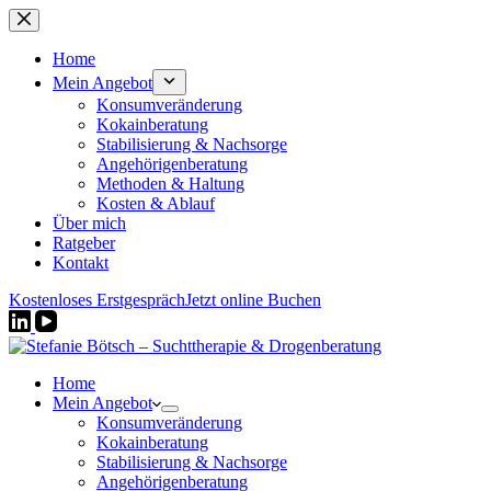
Zum
Inhalt
springen
Home
Mein Angebot
Konsumveränderung
Kokainberatung
Stabilisierung & Nachsorge
Angehörigenberatung
Methoden & Haltung
Kosten & Ablauf
Über mich
Ratgeber
Kontakt
Kostenloses Erstgespräch
Jetzt online Buchen
Home
Mein Angebot
Konsumveränderung
Kokainberatung
Stabilisierung & Nachsorge
Angehörigenberatung