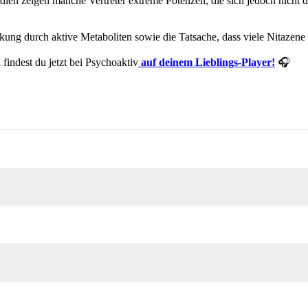
en zeigen manche Vertreter extreme Potenzen, die sich jedoch nicht dir
kung durch aktive Metaboliten sowie die Tatsache, dass viele Nitazene 
indest du jetzt bei Psychoaktiv
auf deinem Lieblings-Player!
🎧