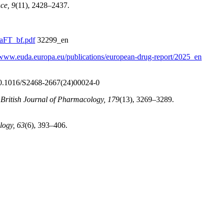
ce, 9
(11), 2428–2437.
RaFT_bf.pdf
32299_en
/www.euda.europa.eu/publications/european-drug-report/2025_en
/10.1016/S2468-2667(24)00024-0
.
British Journal of Pharmacology, 179
(13), 3269–3289.
logy, 63
(6), 393–406.