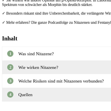
✓ Sie wirken wie andere Opioide am µ-Opioid-Rezeptor. In Laborstudi
Spektrum von schwächer als Morphin bis deutlich stärker.
✓ Besonders riskant sind ihre Unberechenbarkeit, die verlängerte Wir
✓ Mehr erfahren? Die ganze Podcastfolge zu Nitazenen und Fentanyl f
Inhalt
Was sind Nitazene?
1
Wie wirken Nitazene?
2
Welche Risiken sind mit Nitazenen verbunden?
3
Quellen
4