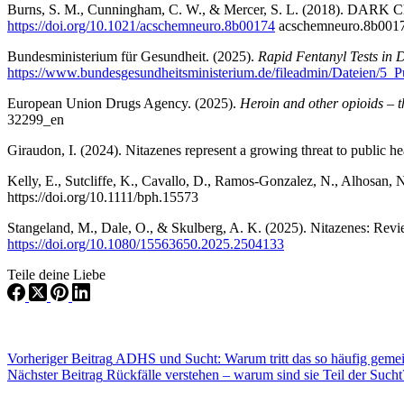
Burns, S. M., Cunningham, C. W., & Mercer, S. L. (2018). DARK Cl
https://doi.org/10.1021/acschemneuro.8b00174
acschemneuro.8b001
Bundesministerium für Gesundheit. (2025).
Rapid Fentanyl Tests in
https://www.bundesgesundheitsministerium.de/fileadmin/Dateien/5_
European Union Drugs Agency. (2025).
Heroin and other opioids – t
32299_en
Giraudon, I. (2024). Nitazenes represent a growing threat to public h
Kelly, E., Sutcliffe, K., Cavallo, D., Ramos-Gonzalez, N., Alhosan
https://doi.org/10.1111/bph.15573
Stangeland, M., Dale, O., & Skulberg, A. K. (2025). Nitazenes: Rev
https://doi.org/10.1080/15563650.2025.2504133
Teile deine Liebe
Vorheriger
Beitrag
ADHS und Sucht: Warum tritt das so häufig geme
Nächster
Beitrag
Rückfälle verstehen – warum sind sie Teil der Sucht