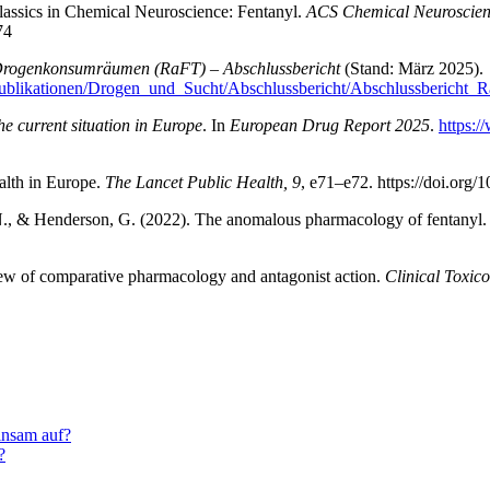
assics in Chemical Neuroscience: Fentanyl.
ACS Chemical Neuroscien
74
 Drogenkonsumräumen (RaFT) – Abschlussbericht
(Stand: März 2025).
Publikationen/Drogen_und_Sucht/Abschlussbericht/Abschlussbericht_
he current situation in Europe
. In
European Drug Report 2025
.
https:/
ealth in Europe.
The Lancet Public Health, 9
, e71–e72.
https://doi.org
, N., & Henderson, G. (2022). The anomalous pharmacology of fentanyl
iew of comparative pharmacology and antagonist action.
Clinical Toxico
insam auf?
?