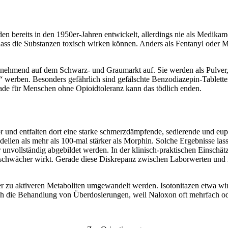
n bereits in den 1950er-Jahren entwickelt, allerdings nie als Medikame
ass die Substanzen toxisch wirken können. Anders als Fentanyl oder M
nehmend auf dem Schwarz- und Graumarkt auf. Sie werden als Pulver, 
t“ werben. Besonders gefährlich sind gefälschte Benzodiazepin-Tablette
erade für Menschen ohne Opioidtoleranz kann das tödlich enden.
und entfalten dort eine starke schmerzdämpfende, sedierende und euph
dellen als mehr als 100-mal stärker als Morphin. Solche Ergebnisse las
vollständig abgebildet werden. In der klinisch-praktischen Einschätzu
 schwächer wirkt. Gerade diese Diskrepanz zwischen Laborwerten und 
er zu aktiveren Metaboliten umgewandelt werden. Isotonitazen etwa wir
ch die Behandlung von Überdosierungen, weil Naloxon oft mehrfach od