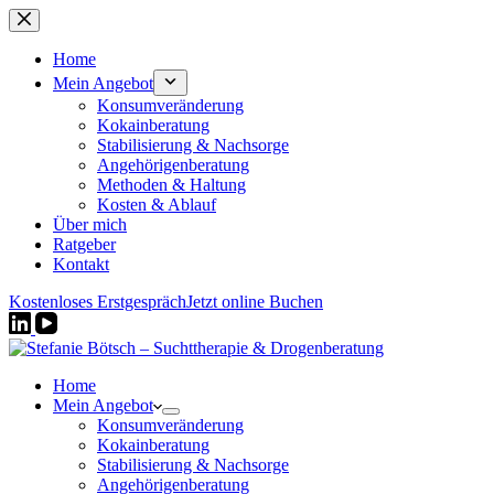
Zum
Inhalt
springen
Home
Mein Angebot
Konsumveränderung
Kokainberatung
Stabilisierung & Nachsorge
Angehörigenberatung
Methoden & Haltung
Kosten & Ablauf
Über mich
Ratgeber
Kontakt
Kostenloses Erstgespräch
Jetzt online Buchen
Home
Mein Angebot
Konsumveränderung
Kokainberatung
Stabilisierung & Nachsorge
Angehörigenberatung