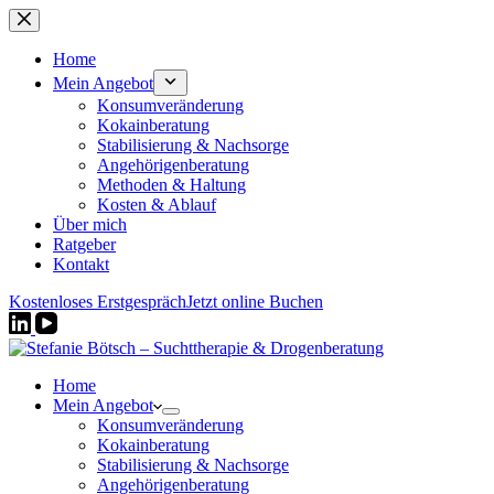
Zum
Inhalt
springen
Home
Mein Angebot
Konsumveränderung
Kokainberatung
Stabilisierung & Nachsorge
Angehörigenberatung
Methoden & Haltung
Kosten & Ablauf
Über mich
Ratgeber
Kontakt
Kostenloses Erstgespräch
Jetzt online Buchen
Home
Mein Angebot
Konsumveränderung
Kokainberatung
Stabilisierung & Nachsorge
Angehörigenberatung