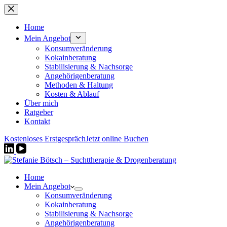
Zum
Inhalt
springen
Home
Mein Angebot
Konsumveränderung
Kokainberatung
Stabilisierung & Nachsorge
Angehörigenberatung
Methoden & Haltung
Kosten & Ablauf
Über mich
Ratgeber
Kontakt
Kostenloses Erstgespräch
Jetzt online Buchen
Home
Mein Angebot
Konsumveränderung
Kokainberatung
Stabilisierung & Nachsorge
Angehörigenberatung