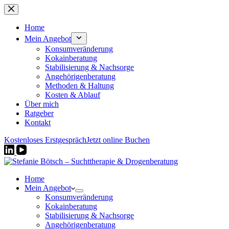
Zum
Inhalt
springen
Home
Mein Angebot
Konsumveränderung
Kokainberatung
Stabilisierung & Nachsorge
Angehörigenberatung
Methoden & Haltung
Kosten & Ablauf
Über mich
Ratgeber
Kontakt
Kostenloses Erstgespräch
Jetzt online Buchen
Home
Mein Angebot
Konsumveränderung
Kokainberatung
Stabilisierung & Nachsorge
Angehörigenberatung