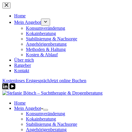
Zum
Inhalt
springen
Home
Mein Angebot
Konsumveränderung
Kokainberatung
Stabilisierung & Nachsorge
Angehörigenberatung
Methoden & Haltung
Kosten & Ablauf
Über mich
Ratgeber
Kontakt
Kostenloses Erstgespräch
Jetzt online Buchen
Home
Mein Angebot
Konsumveränderung
Kokainberatung
Stabilisierung & Nachsorge
Angehörigenberatung