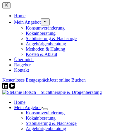
Zum
Inhalt
springen
Home
Mein Angebot
Konsumveränderung
Kokainberatung
Stabilisierung & Nachsorge
Angehörigenberatung
Methoden & Haltung
Kosten & Ablauf
Über mich
Ratgeber
Kontakt
Kostenloses Erstgespräch
Jetzt online Buchen
Home
Mein Angebot
Konsumveränderung
Kokainberatung
Stabilisierung & Nachsorge
Angehörigenberatung