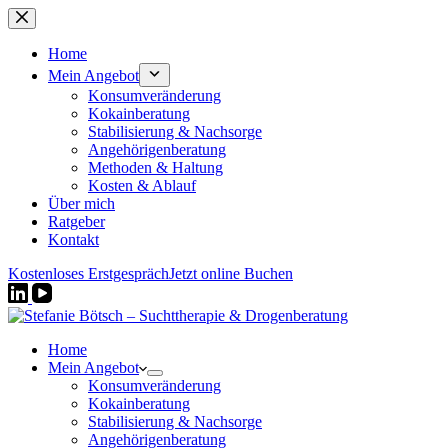
Zum
Inhalt
springen
Home
Mein Angebot
Konsumveränderung
Kokainberatung
Stabilisierung & Nachsorge
Angehörigenberatung
Methoden & Haltung
Kosten & Ablauf
Über mich
Ratgeber
Kontakt
Kostenloses Erstgespräch
Jetzt online Buchen
Home
Mein Angebot
Konsumveränderung
Kokainberatung
Stabilisierung & Nachsorge
Angehörigenberatung