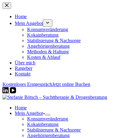
Zum
Inhalt
springen
Home
Mein Angebot
Konsumveränderung
Kokainberatung
Stabilisierung & Nachsorge
Angehörigenberatung
Methoden & Haltung
Kosten & Ablauf
Über mich
Ratgeber
Kontakt
Kostenloses Erstgespräch
Jetzt online Buchen
Home
Mein Angebot
Konsumveränderung
Kokainberatung
Stabilisierung & Nachsorge
Angehörigenberatung