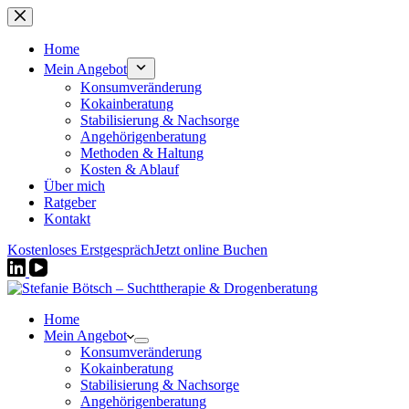
Zum
Inhalt
springen
Home
Mein Angebot
Konsumveränderung
Kokainberatung
Stabilisierung & Nachsorge
Angehörigenberatung
Methoden & Haltung
Kosten & Ablauf
Über mich
Ratgeber
Kontakt
Kostenloses Erstgespräch
Jetzt online Buchen
Home
Mein Angebot
Konsumveränderung
Kokainberatung
Stabilisierung & Nachsorge
Angehörigenberatung