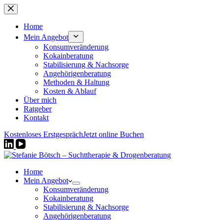
Zum
Inhalt
springen
Home
Mein Angebot
Konsumveränderung
Kokainberatung
Stabilisierung & Nachsorge
Angehörigenberatung
Methoden & Haltung
Kosten & Ablauf
Über mich
Ratgeber
Kontakt
Kostenloses Erstgespräch
Jetzt online Buchen
Home
Mein Angebot
Konsumveränderung
Kokainberatung
Stabilisierung & Nachsorge
Angehörigenberatung