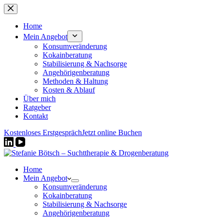
Zum
Inhalt
springen
Home
Mein Angebot
Konsumveränderung
Kokainberatung
Stabilisierung & Nachsorge
Angehörigenberatung
Methoden & Haltung
Kosten & Ablauf
Über mich
Ratgeber
Kontakt
Kostenloses Erstgespräch
Jetzt online Buchen
Home
Mein Angebot
Konsumveränderung
Kokainberatung
Stabilisierung & Nachsorge
Angehörigenberatung